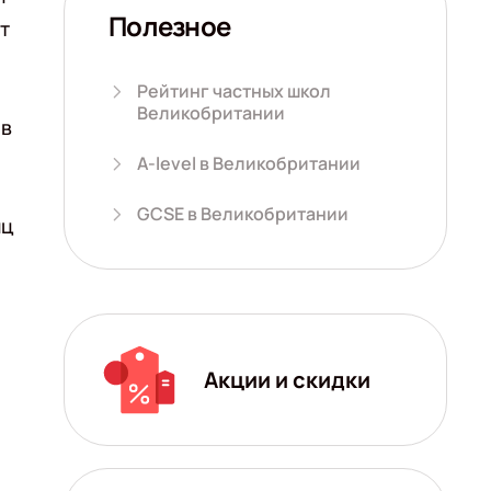
Полезное
т
Рейтинг частных школ
Великобритании
 в
A-level в Великобритании
GCSE в Великобритании
иц
Акции и скидки