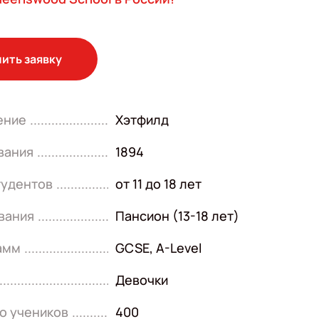
ить заявку
ение
Хэтфилд
вания
1894
тудентов
от 11 до 18 лет
вания
Пансион (13-18 лет)
амм
GCSE
,
A-Level
Девочки
о учеников
400