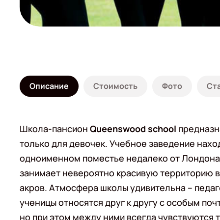
Описание
Стоимость
Фото
Ст
Школа-пансион
Queenswood school
предназн
только для девочек. Учебное заведение нахо
одноименном поместье недалеко от Лондона
занимает невероятно красивую территорию в
акров. Атмосфера школы удивительна – педаг
ученицы относятся друг к другу с особым поч
но при этом между ними всегда чувствуются 