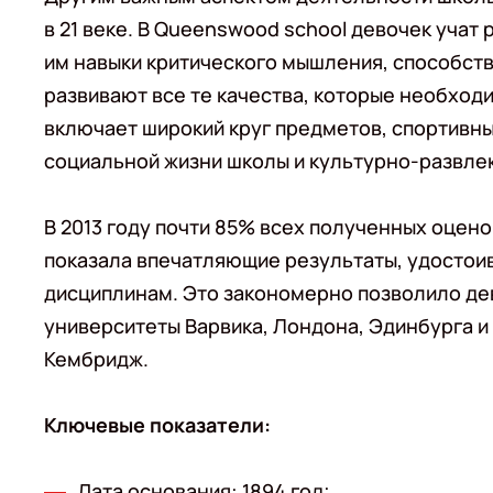
в 21 веке. В Queenswood school девочек уча
им навыки критического мышления, способств
развивают все те качества, которые необхо
включает широкий круг предметов, спортивные
социальной жизни школы и культурно-развле
В 2013 году почти 85% всех полученных оценок 
показала впечатляющие результаты, удостоив
дисциплинам. Это закономерно позволило дев
университеты Варвика, Лондона, Эдинбурга и
Кембридж.
Ключевые показатели:
Дата основания: 1894 год;