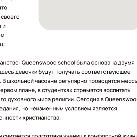
что
 своего
ги
ом
ц.
ианство: Queenswood school была основана двумя
здесь девочки будут получать соответствующее
и. В школьной часовне регулярно проводятся мессы
ервом плане, в студентках стремятся воспитать
ого духовного мира религии. Сегодня в Queenswoo
едания, но неизменным условием является
енности христианства.
 считается подготовка учениц к комфортной жизн