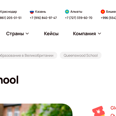
Краснодар
Казань
Алматы
Бишке
(861) 205-01-51
+7 (916) 840-97-47
+7 (727) 339-60-70
+996 (554
Страны
Кейсы
Компания
образование в Великобритании
Queenswood School
hool
Gl
Qu