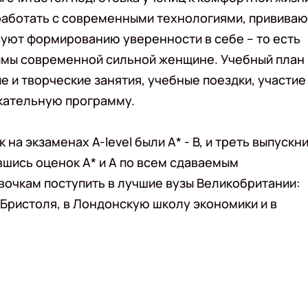
т работать с современными технологиями, прививаю
уют формированию уверенности в себе – то есть
димы современной сильной женщине. Учебный план
 и творческие занятия, учебные поездки, участие
кательную программу.
на экзаменах A-level были А* - В, и треть выпускн
шись оценок А* и А по всем сдаваемым
очкам поступить в лучшие вузы Великобритании:
 Бристоля, в Лондонскую школу экономики и в