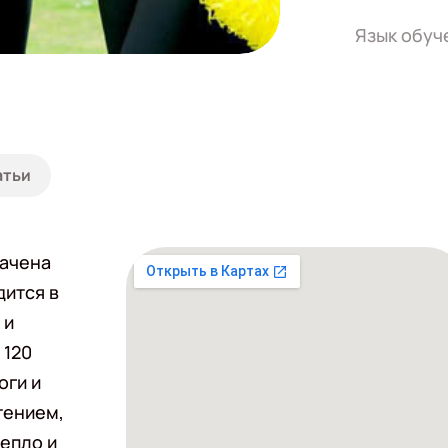
Язык обуч
атьи
ачена
дится в
 и
 120
оги и
тением,
тепло и