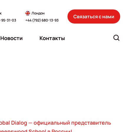
к
Лондон
Связаться с нами
) 95-31-03
+44 (792) 680-13-93
Новости
Контакты
obal Dialog — официальный представитель
eenswood School в России!