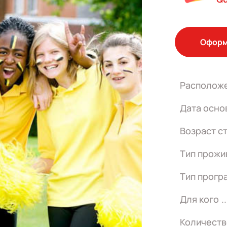
Оформ
Располож
Дата осно
Возраст с
Тип прожи
Тип прогр
Для кого
Количеств