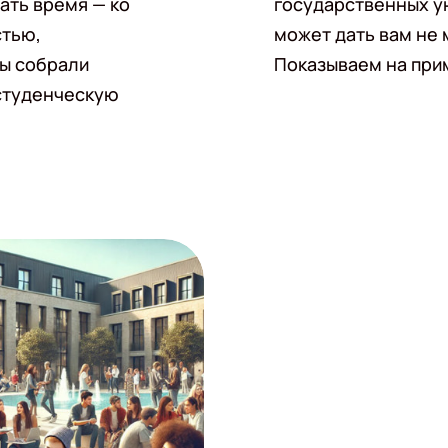
ать время — ко
государственных ун
стью,
может дать вам не 
ы собрали
Показываем на прим
студенческую