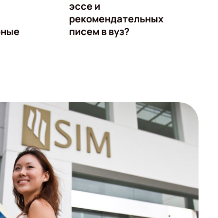
эссе и
рекомендательных
рные
писем в вуз?