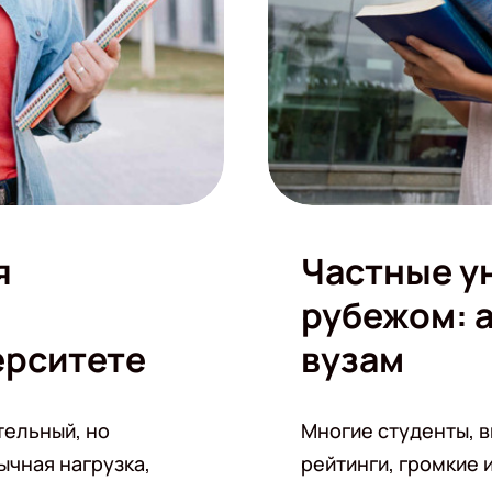
я
Частные у
рубежом: 
ерситете
вузам
тельный, но
Многие студенты, 
ычная нагрузка,
рейтинги, громкие