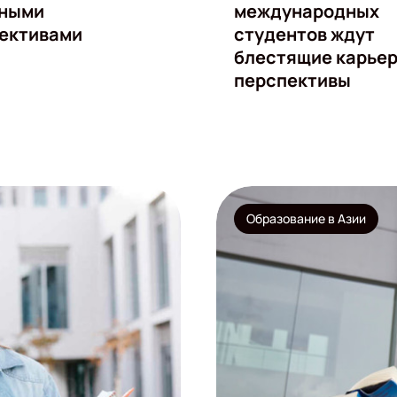
ьными
международных
ективами
студентов ждут
блестящие карье
перспективы
Образование в Азии