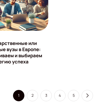
арственные или
ые вузы в Европе:
иваем и выбираем
егию успеха
1
2
3
4
5