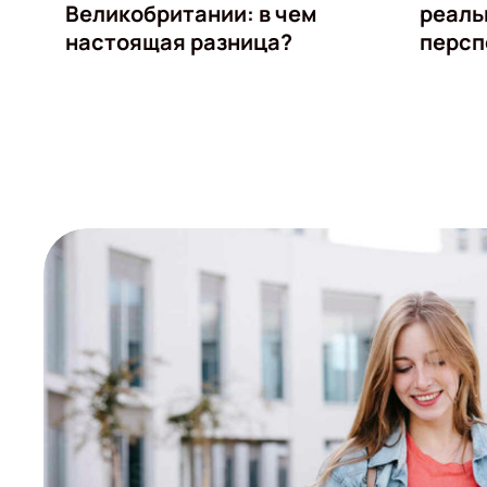
Великобритании: в чем
реал
настоящая разница?
персп