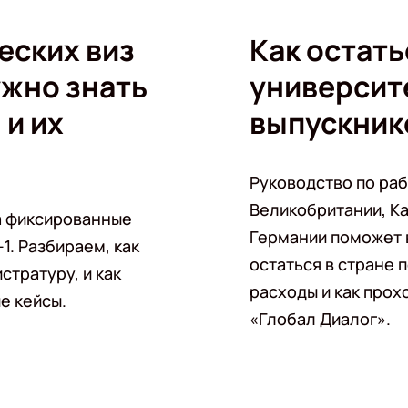
еских виз
Как остать
ужно знать
университе
 и их
выпускник
Руководство по раб
Великобритании, Ка
а фиксированные
Германии поможет в
1. Разбираем, как
остаться в стране 
стратуру, и как
расходы и как прох
е кейсы.
«Глобал Диалог».