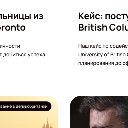
льницы из
Кейс: пост
oronto
British Co
личности
Наш кейс по содейс
 добиться успеха.
University of Britis
планирования до о
вание в Великобритании