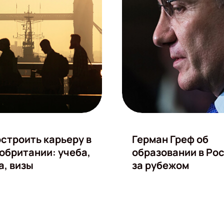
остроить карьеру в
Герман Греф об
обритании: учеба,
образовании в Рос
а, визы
за рубежом