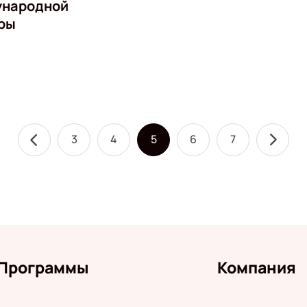
ународной
ры
3
4
5
6
7
Программы
Компания