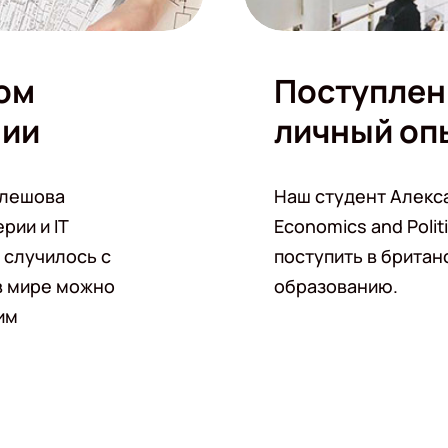
ом
Поступлени
нии
личный оп
улешова
Наш студент Алекса
рии и IT
Economics and Politi
 случилось с
поступить в британ
в мире можно
образованию.
им