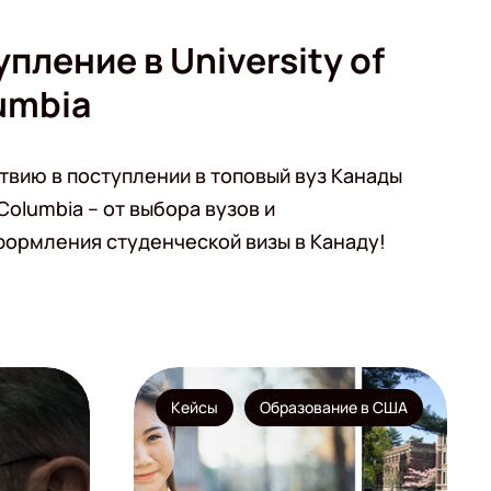
упление в University of
lumbia
твию в поступлении в топовый вуз Канады
h Columbia – от выбора вузов и
формления студенческой визы в Канаду!
Кейсы
Образование в США