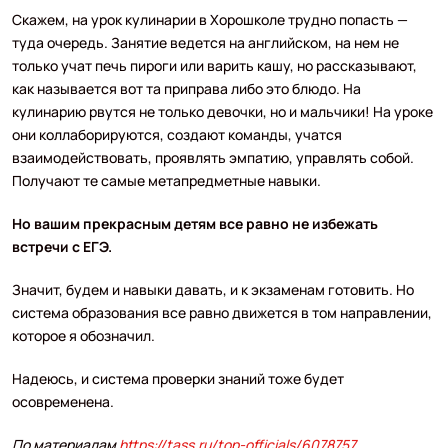
Скажем, на урок кулинарии в Хорошколе трудно попасть —
туда очередь. Занятие ведется на английском, на нем не
только учат печь пироги или варить кашу, но рассказывают,
как называется вот та приправа либо это блюдо. На
кулинарию рвутся не только девочки, но и мальчики! На уроке
они коллаборируются, создают команды, учатся
взаимодействовать, проявлять эмпатию, управлять собой.
Получают те самые метапредметные навыки.
Но вашим прекрасным детям все равно не избежать
встречи с ЕГЭ.
Значит, будем и навыки давать, и к экзаменам готовить. Но
система образования все равно движется в том направлении,
которое я обозначил.
Надеюсь, и система проверки знаний тоже будет
осовременена.
По материалам
https://tass.ru/top-officials/6078757
.