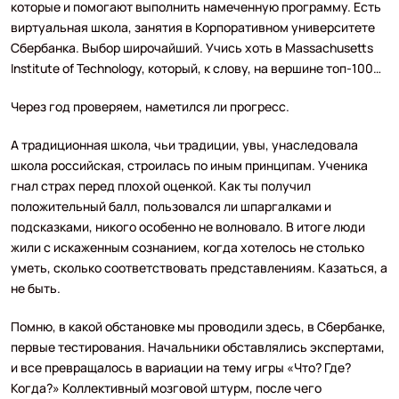
которые и помогают выполнить намеченную программу. Есть
виртуальная школа, занятия в Корпоративном университете
Сбербанка. Выбор широчайший. Учись хоть в Massachusetts
Institute of Technology, который, к слову, на вершине топ-100…
Через год проверяем, наметился ли прогресс.
А традиционная школа, чьи традиции, увы, унаследовала
школа российская, строилась по иным принципам. Ученика
гнал страх перед плохой оценкой. Как ты получил
положительный балл, пользовался ли шпаргалками и
подсказками, никого особенно не волновало. В итоге люди
жили с искаженным сознанием, когда хотелось не столько
уметь, сколько соответствовать представлениям. Казаться, а
не быть.
Помню, в какой обстановке мы проводили здесь, в Сбербанке,
первые тестирования. Начальники обставлялись экспертами,
и все превращалось в вариации на тему игры «Что? Где?
Когда?» Коллективный мозговой штурм, после чего