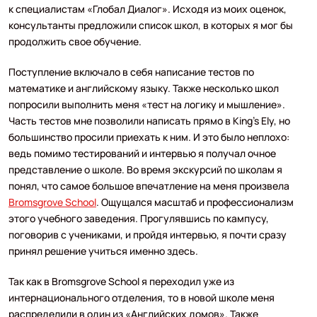
к специалистам «Глобал Диалог». Исходя из моих оценок,
консультанты предложили список школ, в которых я мог бы
продолжить свое обучение.
Поступление включало в себя написание тестов по
математике и английскому языку. Также несколько школ
попросили выполнить меня «тест на логику и мышление».
Часть тестов мне позволили написать прямо в King’s Ely, но
большинство просили приехать к ним. И это было неплохо:
ведь помимо тестирований и интервью я получал очное
представление о школе. Во время экскурсий по школам я
понял, что самое большое впечатление на меня произвела
Bromsgrove School
. Ощущался масштаб и профессионализм
этого учебного заведения. Прогулявшись по кампусу,
поговорив с учениками, и пройдя интервью, я почти сразу
принял решение учиться именно здесь.
Так как в Bromsgrove School я переходил уже из
интернационального отделения, то в новой школе меня
распределили в один из «Английских домов». Также