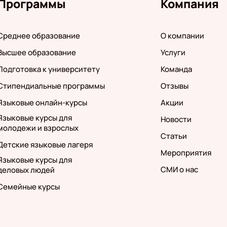
Программы
Компания
Среднее образование
О компании
Высшее образование
Услуги
Подготовка к университету
Команда
Стипендиальные программы
Отзывы
Языковые онлайн-курсы
Акции
Языковые курсы для
Новости
молодежи и взрослых
Статьи
Детские языковые лагеря
Мероприятия
Языковые курсы для
СМИ о нас
деловых людей
Семейные курсы