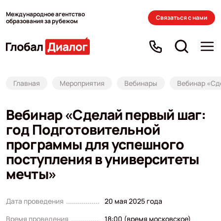
Международное агентство
Связаться с нами
образования за рубежом
Главная
Мероприятия
Вебинары
Вебинар «Сд
Вебинар «Сделай первый шаг:
год Подготовительной
программы для успешного
поступления в университеты
мечты»
Дата проведения
20 мая 2025 года
Время проведения
18:00 (время московское)