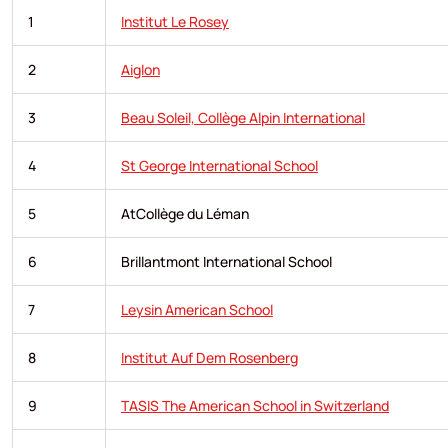
1
Institut Le Rosey
2
Aiglon
3
Beau Soleil, Collège Alpin International
4
St George International School
5
AtCollège du Léman
6
Brillantmont International School
7
Leysin American School
8
Institut Auf Dem Rosenberg
9
TASIS The American School in Switzerland