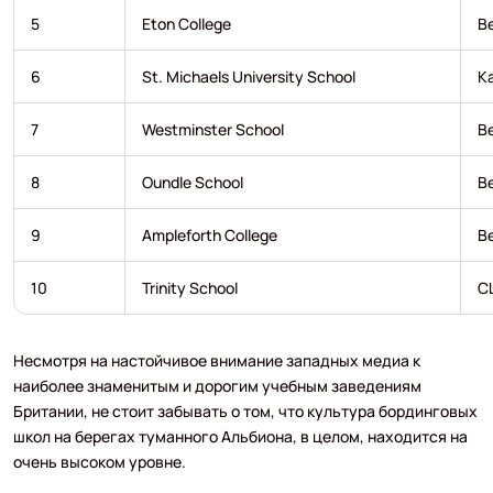
5
Eton College
В
6
St. Michaels University School
К
7
Westminster School
В
8
Oundle School
В
9
Ampleforth College
В
10
Trinity School
С
Несмотря на настойчивое внимание западных медиа к
наиболее знаменитым и дорогим учебным заведениям
Британии, не стоит забывать о том, что культура бординговых
школ на берегах туманного Альбиона, в целом, находится на
очень высоком уровне.