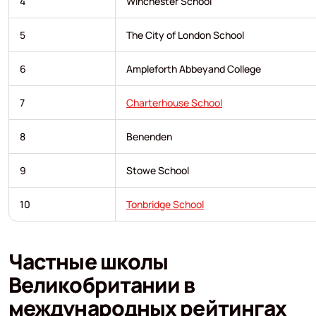
4
Winchester School
5
The City of London School
6
Ampleforth Abbeyand College
7
Charterhouse School
8
Benenden
9
Stowe School
10
Tonbridge School
Частные школы
Великобритании в
международных рейтингах