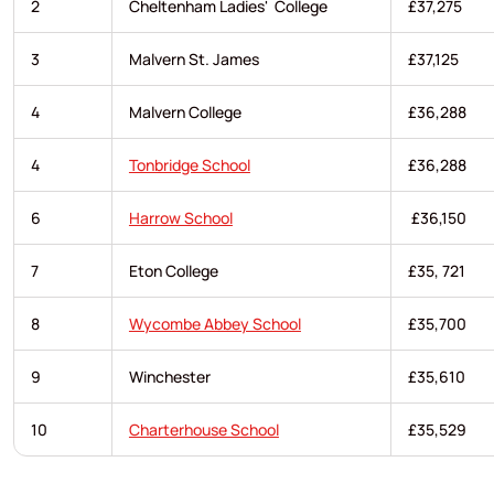
2
Cheltenham Ladies' College
£37,275
3
Malvern St. James
£37,125
4
Malvern College
£36,288
4
Tonbridge School
£36,288
6
Harrow School
£36,150
7
Eton College
£35, 721
8
Wycombe Abbey School
£35,700
9
Winchester
£35,610
10
Charterhouse School
£35,529