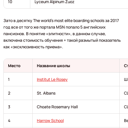
10
Lyceum Alpinum Zuoz
Зато в десятку The world’s most elite boarding schools за 2017
год все от того же портала MSN попало 5 английских
пансионов. В понятие «элитности», в данном случае,
включена стоимость обучения + такой размытый показатель
как «эксклюзивность приема».
Место
Название школы
С
1
Institut Le Rosey
Ш
2
St. Albans
С
3
Choate Rosemary Hall
С
4
Harrow School
В