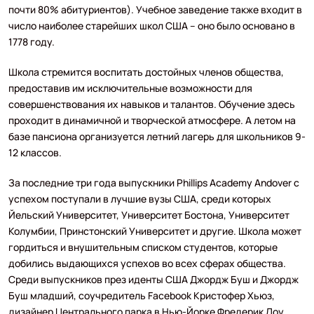
почти 80% абитуриентов). Учебное заведение также входит в
число наиболее старейших школ США – оно было основано в
1778 году.
Школа стремится воспитать достойных членов общества,
предоставив им исключительные возможности для
совершенствования их навыков и талантов. Обучение здесь
проходит в динамичной и творческой атмосфере. А летом на
базе пансиона организуется летний лагерь для школьников 9-
12 классов.
За последние три года выпускники Phillips Academy Andover с
успехом поступали в лучшие вузы США, среди которых
Йельский Университет, Университет Бостона, Университет
Колумбии, Принстонский Университет и другие. Школа может
гордиться и внушительным списком студентов, которые
добились выдающихся успехов во всех сферах общества.
Среди выпускников през иденты США Джордж Буш и Джордж
Буш младший, соучредитель Facebook Кристофер Хьюз,
дизайнер Центрального парка в Нью-Йорке Фредерик Лоу