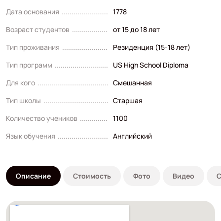
Дата основания
1778
Возраст студентов
от 15 до 18 лет
Тип проживания
Резиденция (15-18 лет)
Тип программ
US High School Diploma
Для кого
Смешанная
Тип школы
Старшая
Количество учеников
1100
Язык обучения
Английский
Описание
Стоимость
Фото
Видео
С