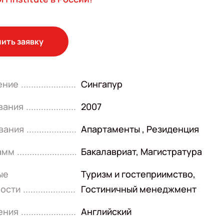
ить заявку
ение
Сингапур
вания
2007
вания
Апартаменты , Резиденция
амм
Бакалавриат
,
Магистратура
ые
Туризм и гостеприимство
,
ости
Гостиничный менеджмент
ения
Английский