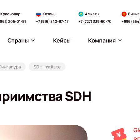
Краснодар
Казань
Алматы
Бишке
(861) 205-01-51
+7 (916) 840-97-47
+7 (727) 339-60-70
+996 (554
Страны
Кейсы
Компания
Сингапура
SDH Institute
приимства SDH
Gl
SD