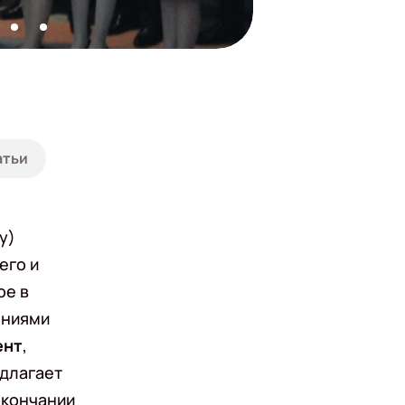
атьи
y)
его и
ое в
ениями
ент
,
едлагает
окончании