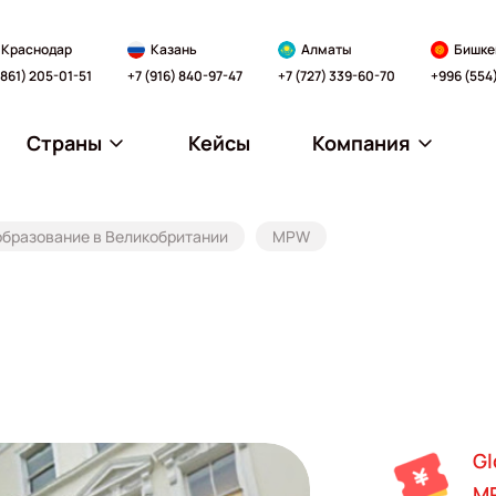
Краснодар
Казань
Алматы
Бишке
(861) 205-01-51
+7 (916) 840-97-47
+7 (727) 339-60-70
+996 (554
Страны
Кейсы
Компания
образование в Великобритании
MPW
Gl
MP