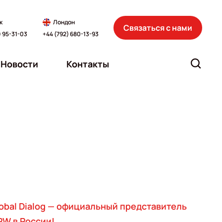
к
Лондон
Связаться с нами
) 95-31-03
+44 (792) 680-13-93
Новости
Контакты
obal Dialog — официальный представитель
W в России!