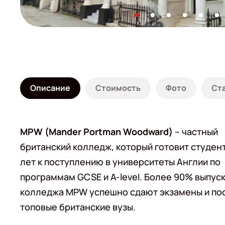
Описание
Стоимость
Фото
Ст
MPW (Mander Portman Woodward)
– частный
британский колледж, который готовит студент
лет к поступлению в университеты Англии по
программам GCSE и A-level. Более 90% выпус
колледжа MPW успешно сдают экзамены и по
топовые британские вузы.