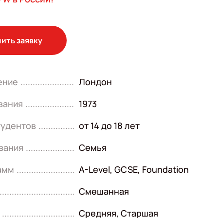
ить заявку
ение
Лондон
вания
1973
тудентов
от 14 до 18 лет
вания
Семья
амм
A-Level
,
GCSE
,
Foundation
Смешанная
Средняя
,
Старшая