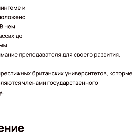
мингеме и
положено
 В нем
ассах до
ным
мание преподавателя для своего развития.
престижных британских университетов, которые
вляются членами государственного
у.
ение