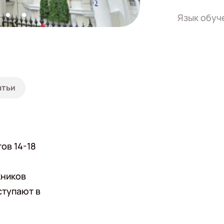
Язык обуч
атьи
ов 14-18
кников
ступают в