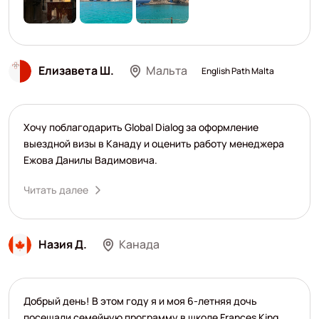
Елизавета Ш.
Мальта
English Path Malta
Хочу поблагодарить Global Dialog за оформление
выездной визы в Канаду и оценить работу менеджера
Ежова Данилы Вадимовича.
Читать далее
Назия Д.
Канада
Добрый день! В этом году я и моя 6-летняя дочь
посещали семейную программу в школе Frances King