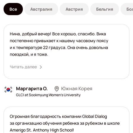
Все
Австралия
Австрия
Бельгия
Бо
Нина, добрый вечер! Все хорошо, спасибо. Вика
постепенно привыкает к нашему часовому поясу
и к температуре 22 градуса. Она очень довольна
поездкой, и я тоже.
Читать далее
Маргарита О.
Южная Корея
GLCI at Sookmyung Women's University
Огромная благодарность компании Global Dialog
за организацию обучения ребенка за рубежом в школе
Amerigo St. Anthony High School!