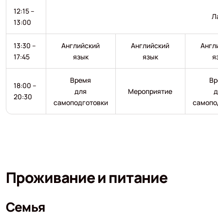
12:15 –
Л
13:00
13:30 –
Английский
Английский
Англ
17:45
язык
язык
я
Время
Вр
18:00 –
для
Мероприятие
д
20:30
самоподготовки
самопо
Проживание и питание
Семья