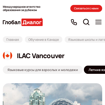
Международное агентство
Связаться с нами
образования за рубежом
Главная
Обучение в Канаде
Языковые школы и лаге
ILAC Vancouver
Языковые курсы для взрослых и молодежи
Летние яз