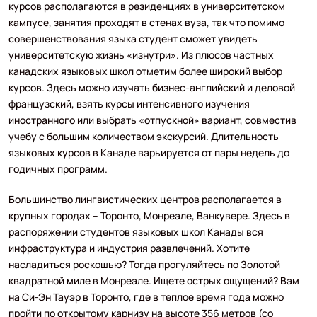
курсов располагаются в резиденциях в университетском
кампусе, занятия проходят в стенах вуза, так что помимо
совершенствования языка студент сможет увидеть
университетскую жизнь «изнутри». Из плюсов частных
канадских языковых школ отметим более широкий выбор
курсов. Здесь можно изучать бизнес-английский и деловой
французский, взять курсы интенсивного изучения
иностранного или выбрать «отпускной» вариант, совместив
учебу с большим количеством экскурсий. Длительность
языковых курсов в Канаде варьируется от пары недель до
годичных программ.
Большинство лингвистических центров располагается в
крупных городах – Торонто, Монреале, Ванкувере. Здесь в
распоряжении студентов языковых школ Канады вся
инфраструктура и индустрия развлечений. Хотите
насладиться роскошью? Тогда прогуляйтесь по Золотой
квадратной миле в Монреале. Ищете острых ощущений? Вам
на Си-Эн Тауэр в Торонто, где в теплое время года можно
пройти по открытому карнизу на высоте 356 метров (со