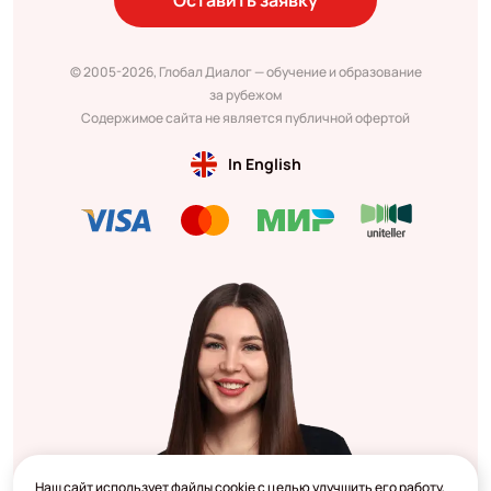
Оставить заявку
© 2005-2026, Глобал Диалог — обучение и образование
за рубежом
Содержимое сайта не является публичной офертой
In English
Наш сайт использует файлы cookie с целью улучшить его работу,