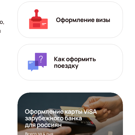
о
Оформление визы
о,
ы
Как оформить
поездку