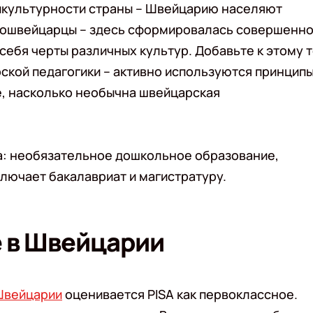
тикультурности страны – Швейцарию населяют
лошвейцарцы – здесь сформировалась совершенн
себя черты различных культур. Добавьте к этому т
кой педагогики – активно используются принцип
е, насколько необычна швейцарская
а: необязательное дошкольное образование,
лючает бакалавриат и магистратуру.
 в Швейцарии
Швейцарии
оценивается PISA как первоклассное.