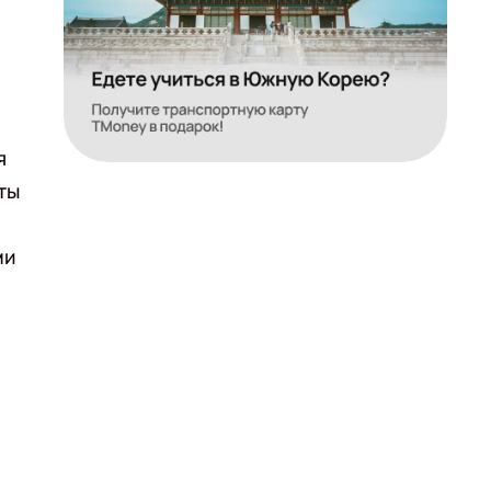
я
ты
ми