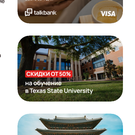
ие
з
е