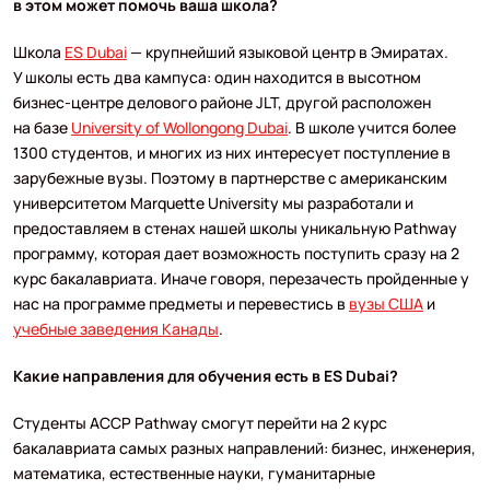
в этом может помочь ваша школа?
Школа
ES Dubai
— крупнейший языковой центр в Эмиратах.
У школы есть два кампуса: один находится в высотном
бизнес-центре делового районе JLT, другой расположен
на базе
University of Wollongong Dubai
. В школе учится более
1300 студентов, и многих из них интересует поступление в
зарубежные вузы. Поэтому в партнерстве с американским
университетом Marquette University мы разработали и
предоставляем в стенах нашей школы уникальную Pathway
программу, которая дает возможность поступить сразу на 2
курс бакалавриата. Иначе говоря, перезачесть пройденные у
нас на программе предметы и перевестись в
вузы США
и
учебные заведения Канады
.
Какие направления для обучения есть в ES Dubai?
Студенты ACCP Pathway смогут перейти на 2 курс
бакалавриата самых разных направлений: бизнес, инженерия,
математика, естественные науки, гуманитарные