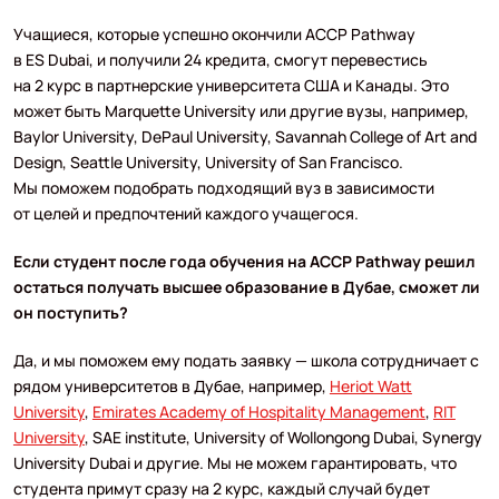
Учащиеся, которые успешно окончили ACCP Pathway
в ES Dubai, и получили 24 кредита, смогут перевестись
на 2 курс в партнерские университета США и Канады. Это
может быть Marquette University или другие вузы, например,
Baylor University, DePaul University, Savannah College of Art and
Design, Seattle University, University of San Francisco.
Мы поможем подобрать подходящий вуз в зависимости
от целей и предпочтений каждого учащегося.
Если студент после года обучения на ACCP Pathway решил
остаться получать высшее образование в Дубае, сможет ли
он поступить?
Да, и мы поможем ему подать заявку — школа сотрудничает с
рядом университетов в Дубае, например,
Heriot Watt
University
,
Emirates Academy of Hospitality Management
,
RIT
University
, SAE institute, University of Wollongong Dubai, Synergy
University Dubai и другие. Мы не можем гарантировать, что
студента примут сразу на 2 курс, каждый случай будет