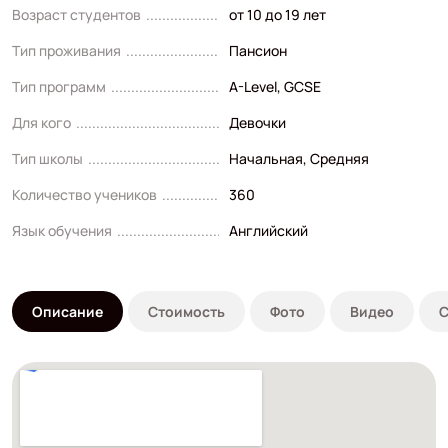
Возраст студентов
от 10 до 19 лет
Тип проживания
Пансион
Тип программ
A-Level
,
GCSE
Для кого
Девочки
Тип школы
Начальная
,
Средняя
Количество учеников
360
Язык обучения
Английский
Описание
Стоимость
Фото
Видео
С