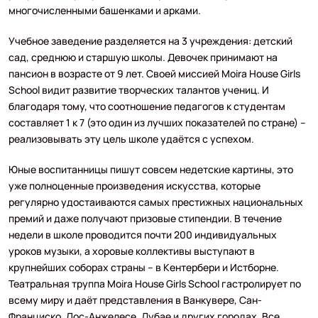
многочисленными башенками и арками.
Учебное заведение разделяется на 3 учреждения: детский
сад, среднюю и старшую школы. Девочек принимают на
пансион в возрасте от 9 лет. Своей миссией Moira House Girls
School видит развитие творческих талантов учениц. И
благодаря тому, что соотношение педагогов к студентам
составляет 1 к 7 (это один из лучших показателей по стране) –
реализовывать эту цель школе удаётся с успехом.
Юные воспитанницы пишут совсем недетские картины, это
уже полноценные произведения искусства, которые
регулярно удостаиваются самых престижных национальных
премий и даже получают призовые стипендии. В течение
недели в школе проводится почти 200 индивидуальных
уроков музыки, а хоровые коллективы выступают в
крупнейших соборах страны – в Кентербери и Истборне.
Театральная труппа Moira House Girls School гастролирует по
всему миру и даёт представления в Ванкувере, Сан-
Франциско, Лос-Анжелесе, Дубае и других городах. Все