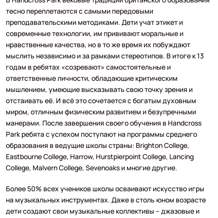
тесно переплетаются с самыми передовыми
преподавательскими методиками. Дети учат этикет и
современные технологии, им прививают моральные и
нравственные качества, но в то же время их побуждают
мыслить независимо и за рамками стереотипов. В итоге к 13
годам в ребятах «созревают» самостоятельные и
ответственные личности, обладающие критическим
мышлением, умеющие высказывать свою точку зрения и
отстаивать её. И всё это сочетается с богатым духовным
миром, отличным физическим развитием и безупречными
манерами. После завершения своего обучения в Handcross
Park ребята с успехом поступают на программы среднего
образования в ведущие школы страны: Brighton College,
Eastbourne College, Harrow, Hurstpierpoint College, Lancing
College, Malvern College, Sevenoaks и многие другие.
Более 50% всех учеников школы осваивают искусство игры
на музыкальных инструментах. Даже в столь юном возрасте
дети создают свои музыкальные коллективы – джазовые и