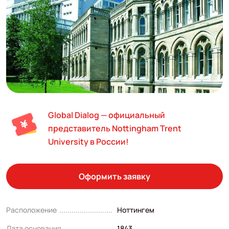
Global Dialog — официальный
представитель Nottingham Trent
University в России!
Оформить заявку
Расположение
Ноттингем
Дата основания
1843