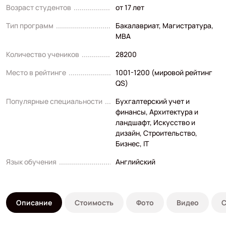
Возраст студентов
от 17 лет
Тип программ
Бакалавриат
,
Магистратура
,
MBA
Количество учеников
28200
Место в рейтинге
1001-1200 (мировой рейтинг
QS)
Популярные специальности
Бухгалтерский учет и
финансы
,
Архитектура и
ландшафт
,
Искусство и
дизайн
,
Строительство
,
Бизнес
,
IT
Язык обучения
Английский
Описание
Стоимость
Фото
Видео
С