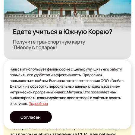
Наш сайт использует файлы cookie с целью улучшить его работу,
повысить его удобство и эффективность. Продолжая
пользоваться сайтом, Вы выражаете свое согласие ООО «Глобал
Диалог» на обработку персональных данных с использованием
Заинтересовало обучение в SIG
метрической программы Яндекс.Метрика. Это позволяет нам
анализировать взаимодействие посетителей с сайтом и делать
Amherst College?
его лучше.
Подробнее
Эксперты «Глобал Диалог» с опытом работы в сфере
Согласен
зарубежного образования более 20 лет помогут вам
подобрать языковую программу в SIG Amherst College
или другом учебном заведении в США. Ваш ребенок