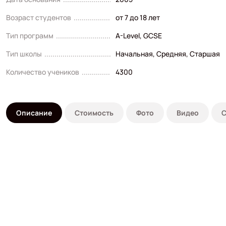
Возраст студентов
от 7 до 18 лет
Тип программ
A-Level
,
GCSE
Тип школы
Начальная
,
Средняя
,
Старшая
Количество учеников
4300
Описание
Стоимость
Фото
Видео
С