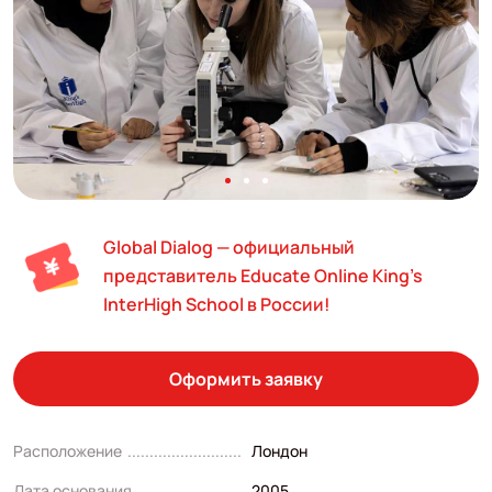
Global Dialog — официальный
представитель Educate Online King's
InterHigh School в России!
Оформить заявку
Расположение
Лондон
Дата основания
2005