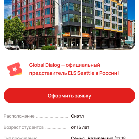
Global Dialog — официальный
представитель ELS Seattle в России!
Оформить заявку
Расположение
Сиэтл
Возраст студентов
от 16 лет
Тип проживания
Семья , Резиденция (от 18