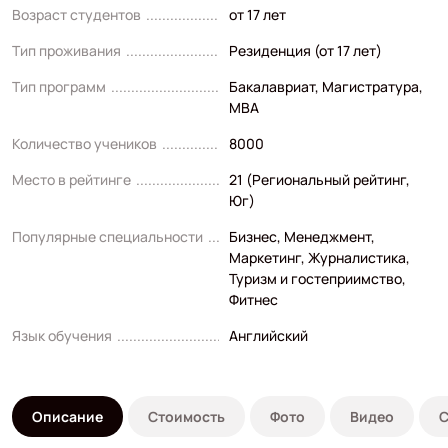
Возраст студентов
от 17 лет
Тип проживания
Резиденция (от 17 лет)
Тип программ
Бакалавриат
,
Магистратура
,
MBA
Количество учеников
8000
Место в рейтинге
21 (Региональный рейтинг,
Юг)
Популярные специальности
Бизнес
,
Менеджмент
,
Маркетинг
,
Журналистика
,
Туризм и гостеприимство
,
Фитнес
Язык обучения
Английский
Описание
Стоимость
Фото
Видео
С