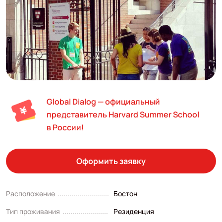
Global Dialog — официальный
представитель Harvard Summer School
в России!
Оформить заявку
Расположение
Бостон
Тип проживания
Резиденция