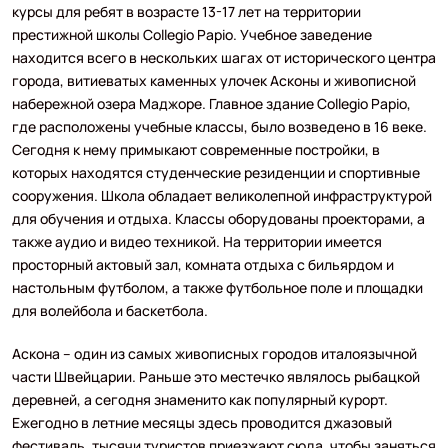
курсы для ребят в возрасте 13-17 лет на территории
престижной школы Collegio Papio. Учебное заведение
находится всего в нескольких шагах от исторического центра
города, витиеватых каменных улочек Асконы и живописной
набережной озера Маджоре. Главное здание Collegio Papio,
где расположены учебные классы, было возведено в 16 веке.
Сегодня к нему примыкают современные постройки, в
которых находятся студенческие резиденции и спортивные
сооружения. Школа обладает великолепной инфраструктурой
для обучения и отдыха. Классы оборудованы проекторами, а
также аудио и видео техникой. На территории имеется
просторный актовый зал, комната отдыха с бильярдом и
настольным футболом, а также футбольное поле и площадки
для волейбола и баскетбола.
Аскона – один из самых живописных городов италоязычной
части Швейцарии. Раньше это местечко являлось рыбацкой
деревней, а сегодня знаменито как популярный курорт.
Ежегодно в летние месяцы здесь проводится джазовый
фестиваль, тысячи туристов приезжают сюда, чтобы заняться