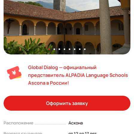
Global Dialog — официальный
представитель ALPADIA Language Schools
Ascona в России!
Оформить заявку
Расположение
Аскона
Возраст студентов
от 12 до 17 лет