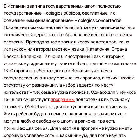
В Испании два типа государственных школ: полностью
государственные – colegios públicos, бесплатные, и с
совмещенным финансированием – colegios concertados.
Последние помимо местных властей, могут финансироваться
католической церковью, но образование все равно остается
светским. Преподавание в таких школах ведется только на
испанском или втором местном языке (Каталония, Страна
Басков, Валенсия, Галисия). Иностранный язык, второй к
испанскому, здесь начнут учить в 8 лет, третий – по желанию в
13. Отправить ребенка одного в Испанию учиться в
государственную школу сложно: как правило, в таких школах
отсутствуют резиденции, а набор ведется по месту
жительства – т.е. семье нужна прописка. Однако для учеников
15-18 лет существуют
программы
подготовки к выпускному
экзамену (Selectividad) для поступления в испанские вузы.
Жить ребенок будет в семье с пансионом, а зачислить его
могут в любую свободную школу в регионе, где есть
принимающая семья. Для участия в программе нужно иметь
хорошую успеваемость и, как минимум, два года изучать