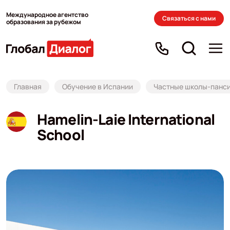
Международное агентство
Связаться с нами
образования за рубежом
Главная
Обучение в Испании
Частные школы-панс
Hamelin-Laie International
School