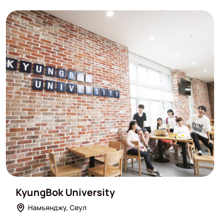
KyungBok University
Намъянджу, Сеул