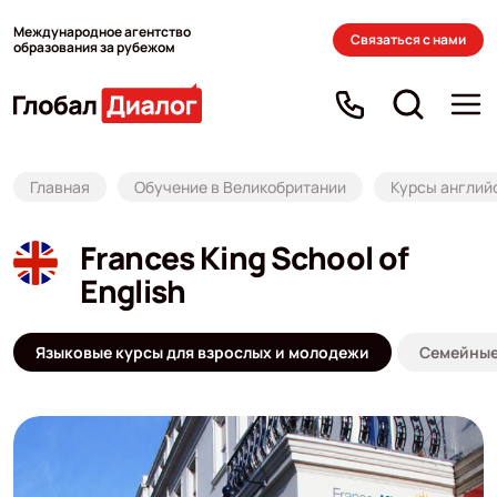
Международное агентство
Связаться с нами
образования за рубежом
Главная
Обучение в Великобритании
Курсы англий
Frances King School of
English
Языковые курсы для взрослых и молодежи
Семейные