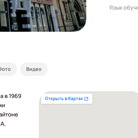
Язык обуч
Фото
Видео
а в 1969
ми
райтоне
ША,