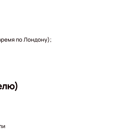
(время по Лондону);
елю)
ли