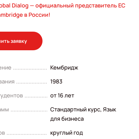
obal Dialog — официальный представитель EC
mbridge в России!
ить заявку
ение
Кембридж
вания
1983
тудентов
от 16 лет
амм
Стандартный курс
,
Язык
для бизнеса
ов
круглый год