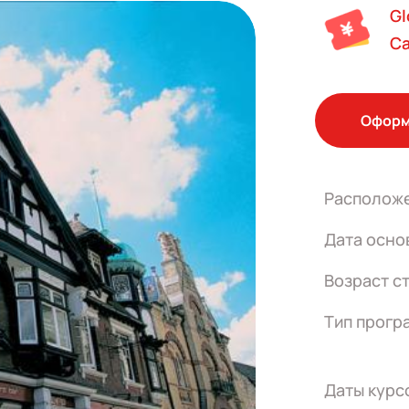
Gl
Ca
Оформ
Располож
Дата осно
Возраст с
Тип прогр
Даты курс