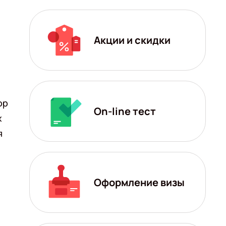
Акции и скидки
ор
On-line тест
х
я
Оформление визы