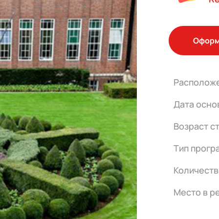
Оформ
Располож
Дата осно
Возраст с
Тип прогр
Количеств
Место в р