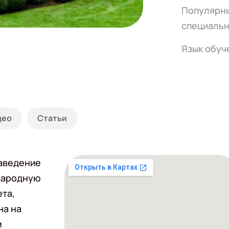
Популярн
специальн
Язык обуч
део
Статьи
заведение
народную
ета,
на на
м