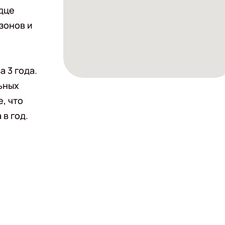
рдце
зонов и
 3 года.
ьных
, что
 в год.