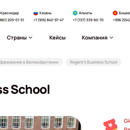
Краснодар
Казань
Алматы
Бишке
(861) 205-01-51
+7 (916) 840-97-47
+7 (727) 339-60-70
+996 (554
Страны
Кейсы
Компания
бразование в Великобритании
Regent's Business School
ss School
Gl
Re