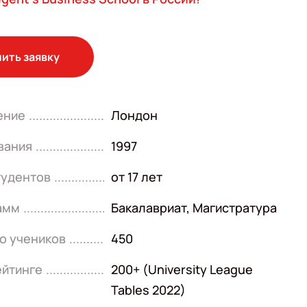
ить заявку
ение
Лондон
вания
1997
тудентов
от 17 лет
амм
Бакалавриат
,
Магистратура
о учеников
450
ейтинге
200+ (University League
Tables 2022)