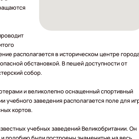
вращаются
роводит
итого
ние располагается в историческом центре город
опасной обстановкой. В пешей доступности от
терский собор.
пьютерами и великолепно оснащенный спортивный
ии учебного заведения располагается поле для иг
сных кортов.
 известных учебных заведений Великобритании. Он
зу и подобию были построены знаменитые на весь