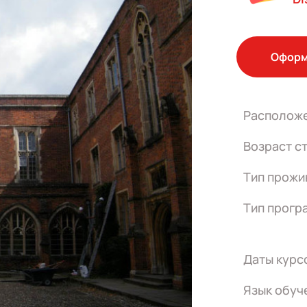
Оформ
Располож
Возраст с
Тип прожи
Тип прогр
Даты курс
Язык обуч