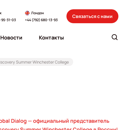
к
Лондон
Связаться с нами
) 95-31-03
+44 (792) 680-13-93
Новости
Контакты
iscovery Summer Winchester College
obal Dialog — официальный представитель
scovery Summer Winchester College в России!