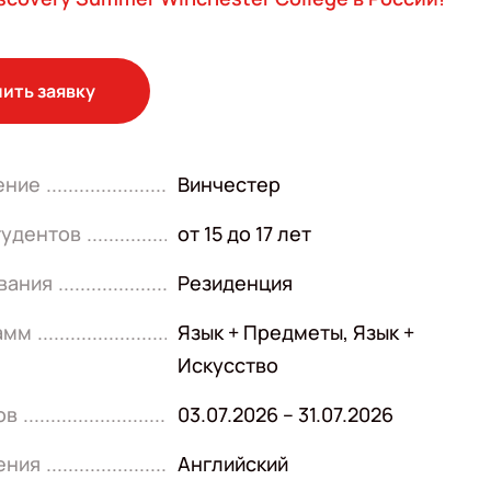
ить заявку
ение
Винчестер
тудентов
от 15 до 17 лет
вания
Резиденция
амм
Язык + Предметы
,
Язык +
Искусство
ов
03.07.2026 – 31.07.2026
ения
Английский