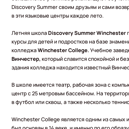
Discovery Summer своим друзьям и сами воз
в эти языковые центры каждое лето.
Летняя школа
Discovery Summer Winchester
п
курсы для детей и подростков на базе знамен
колледжа
Winchester College.
Учебное заведе
Винчестер,
который славится спокойной и без
здания колледжа находится известный Винчес
В школе имеется театр, рабочая зона с ком
центр с 25 метровым бассейном. На территор
в футбол или сквош, а также несколько тенни
Winchester College является одним из самых
был основан в 14 веке, и именно по его обра