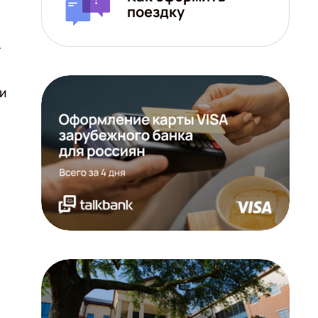
поездку
т
и