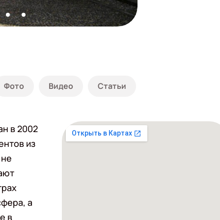
Фото
Видео
Статьи
н в 2002
ентов из
 не
гают
трах
фера, а
е в