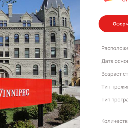
Оформ
Располож
Дата осно
Возраст с
Тип прожи
Тип прогр
Количеств