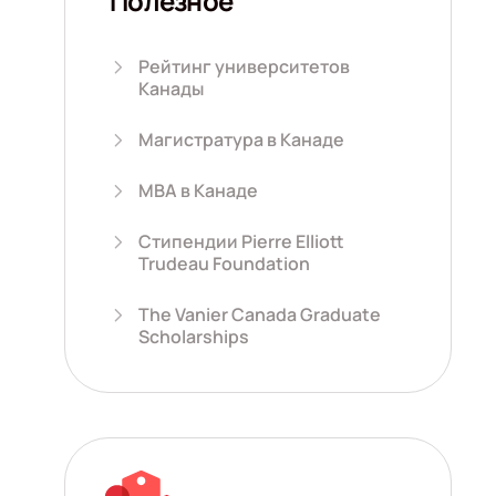
Полезное
Рейтинг университетов
Канады
Магистратура в Канаде
MBA в Канаде
Стипендии Pierre Elliott
Trudeau Foundation
The Vanier Canada Graduate
Scholarships