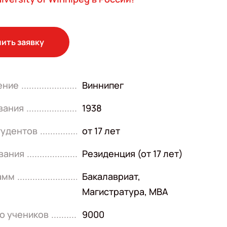
ить заявку
ение
Виннипег
вания
1938
тудентов
от 17 лет
вания
Резиденция (от 17 лет)
амм
Бакалавриат
,
Магистратура
,
MBA
о учеников
9000