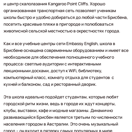
и центр скалолазания Kangaroo Point Cliffs. Хорошо
организованная транспортная сеть позволяет ученикам
школы быстро и удобно добираться до любой части Брисбена,
посетить красивые пляжи в пригороде и полюбоваться
живописной сельской местностью в окрестностях города.
Как и все учебные центры сети Embassy English, школа в
Брисбене оснащена современным оборудованием и имеет все
необходимое для обеспечения полноценного учебного
процесса: светлые аудитории с интерактивными
лекционными досками, доступ к WiFi, библиотеку,
компьютерный класс, комнату отдыха для студентов с
кухней и балконом, сад и ресторанный дворик.
Эта школа идеально подойдет студентам, которые любят
городской ритм жизни, ведь в городе их ждут концерты,
клубы, выставки, кафе и модные магазины. Динамично
развивающийся Брисбен является третьим по численности
населения городом в Австралии. Это очень музыкальный
город – он входит в пятерку самых популярных в мире