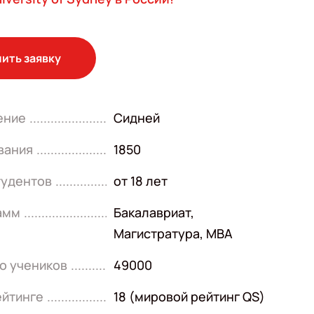
ить заявку
ение
Сидней
вания
1850
тудентов
от 18 лет
амм
Бакалавриат
,
Магистратура
,
MBA
о учеников
49000
ейтинге
18 (мировой рейтинг QS)