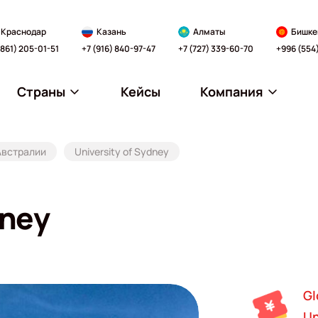
Краснодар
Казань
Алматы
Бишке
(861) 205-01-51
+7 (916) 840-97-47
+7 (727) 339-60-70
+996 (554
Страны
Кейсы
Компания
Австралии
University of Sydney
dney
Gl
Un