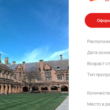
Оформ
Располож
Дата осно
Возраст с
Тип прогр
Количеств
Место в р