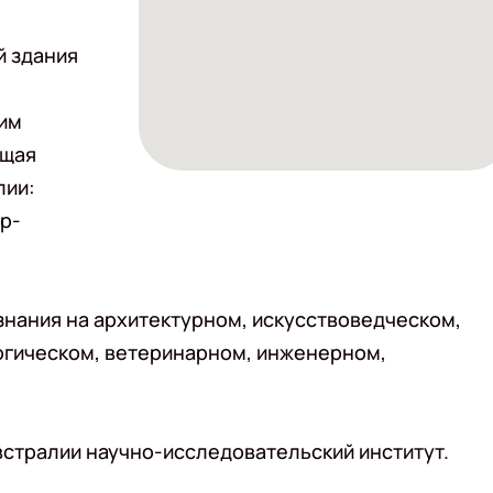
й здания
ким
ущая
лии:
р-
знания на архитектурном, искусствоведческом,
огическом, ветеринарном, инженерном,
Австралии научно-исследовательский институт.