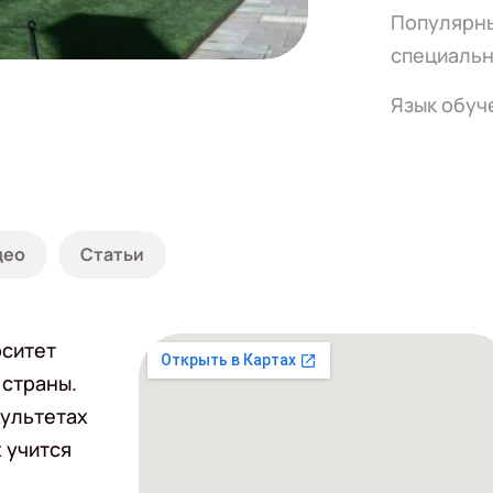
Популярн
специальн
Язык обуч
део
Статьи
рситет
 страны.
культетах
 учится