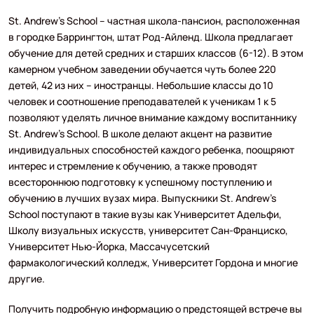
St. Andrew’s School – частная школа-пансион, расположенная
в городке Баррингтон, штат Род-Айленд. Школа предлагает
обучение для детей средних и старших классов (6-12). В этом
камерном учебном заведении обучается чуть более 220
детей, 42 из них – иностранцы. Небольшие классы до 10
человек и соотношение преподавателей к ученикам 1 к 5
позволяют уделять личное внимание каждому воспитаннику
St. Andrew’s School. В школе делают акцент на развитие
индивидуальных способностей каждого ребенка, поощряют
интерес и стремление к обучению, а также проводят
всестороннюю подготовку к успешному поступлению и
обучению в лучших вузах мира. Выпускники St. Andrew’s
School поступают в такие вузы как Университет Адельфи,
Школу визуальных искусств, университет Сан-Франциско,
Университет Нью-Йорка, Массачусетский
фармакологический колледж, Университет Гордона и многие
другие.
Получить подробную информацию о предстоящей встрече вы