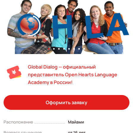
Global Dialog — официальный
представитель Open Hearts Language
Academy в России!
Оформить заявку
Расположение
Майами
Возраст студентов
от 16 лет