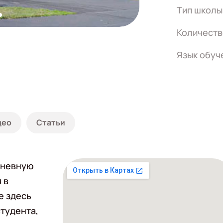
Тип школы
Количеств
Язык обуч
део
Статьи
дневную
 в
е здесь
студента,