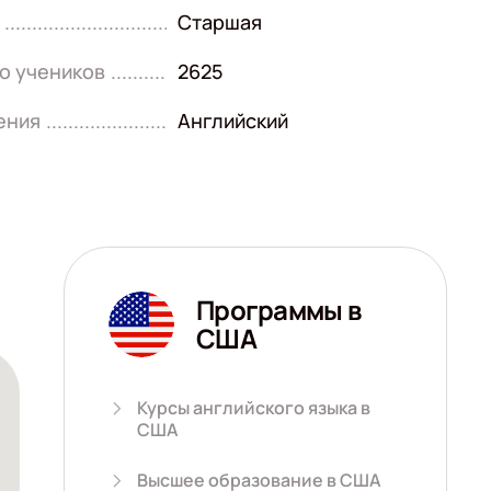
Старшая
о учеников
2625
ения
Английский
Программы в
США
Курсы английского языка в
США
Высшее образование в США