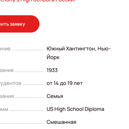
ить заявку
ение
Южный Хантингтон, Нью-
Йорк
вания
1933
тудентов
от 14 до 19 лет
вания
Семья
амм
US High School Diploma
Смешанная