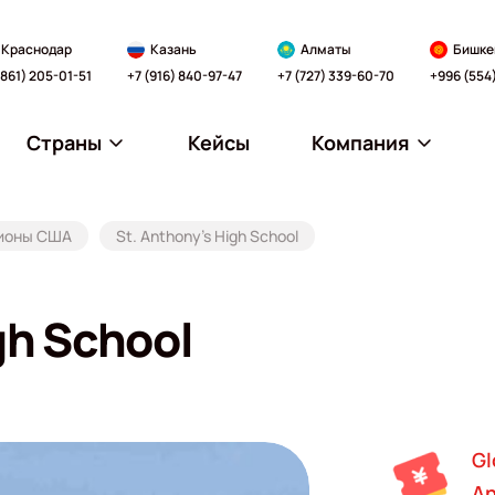
Краснодар
Казань
Алматы
Бишке
(861) 205-01-51
+7 (916) 840-97-47
+7 (727) 339-60-70
+996 (554
Страны
Кейсы
Компания
ионы США
St. Anthony's High School
gh School
Gl
An