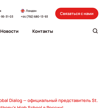
к
Лондон
Связаться с нами
) 95-31-03
+44 (792) 680-13-93
Новости
Контакты
obal Dialog — официальный представитель St.
thony's High School в России!