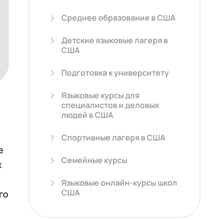
Среднее образование в США
Детские языковые лагеря в
США
Подготовка к университету
Языковые курсы для
специалистов и деловых
людей в США
Спортивные лагеря в США
е
Семейные курсы
х
Языковые онлайн-курсы школ
США
го