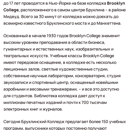
до 17 лет проводятся в Нью-Йорке на базе колледжа
Brooklyn
College,
расположенного в самом центре Бруклина – в районе
Мидвуд. Всего за 30 минут от колледжа можно доехать до
всемирно известного Бруклинского моста и до Манхеттена.
Основанный в начале 1930 годов Brooklyn College знаменит
высоким уровнем преподавания в области бизнеса,
гуманитарных и естественных наук, изобразительных и
театральных искусств. Учебные классы Brooklyn College
имеют передовое оснащение, в колледже есть несколько
лекционных залов, светлые художественные студии,
собственные научные лаборатории, консерватория, студия
звукозаписи и спортивный центр, оснащенный новейшими
аэробными и весовыми тренажерами, – и все это доступно
для студентов. Библиотека колледжа дает доступ к
миллионам печатных изданий и почти к 700 тысячам
электронных книг и журналов.
Сегодня Бруклинский Колледж предлагает более 150 учебных
программ, выпускники которых постоянно получают