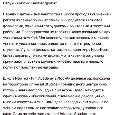
Стоун и многих-многих других.
Наряду с детьми знаменитостей в школе проходят обучение и
ребята из самых обычных семей, чьи родителя являются
фермерами, офисными сотрудниками, учителями и простыми
рабочими. Преподаватели не терпят никаких различий между
учениками New York Film Academy, так как основным мерилом
успеха и уважения здесь является талант и стремления
студента. Лучшие фильмы, которые подарил миру Нью-Йорк,
были сделаны учениками школы, – эти картины регулярно
принимают участие в крупных кинофестивалях и нередко
получают престижные награды.
Школа New York Film Academy в
Лос-Анджелесе
расположена
на территории Universal Studios – грандиозного центра кино,
который занимает площадь в 390 акров. Здесь находятся
офисы мировых кинокомпаний, сценические декорации ко
многим известным фильмам, здесь всегда кипит жизнь, а по
улицам ходят самые настоящие звёзды международного
кино. Сама по себе прогулка по Universal Studios – это