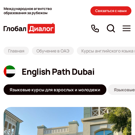
Международное агентство
Связаться с нами
образования за рубежом
Главная
Обучение в ОАЭ
Курсы английского языка
English Path Dubai
Языковые курсы для взрослых и молодежи
Языковые 