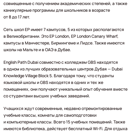
совмещенные с получением академических степеней, а также
каникулярные программы для школьников в возрасте
от 8 до 17 лет.
Сеть школ EP имеет 7 кампусов, 5 из которых располагаются
в Великобритании. Это EP London, EP London Canary Wharf,
кампусы в Манчестере, Бирмингеме и Лидсе. Также имеются
школы на Мальте и в ОАЭ в Дубае.
English Path Dubai совместно с колледжем GBS находятся
в одном из лучших образовательных центров Дубая — Dubai
Knowledge Village Block 5. Благодаря тому, что студенты
языковой школы и GBS находятся в одних и тех же
помещениях, они получают уникальный опыт обучения вместе
со студентами высших учебных заведений.
Учащихся ждут современные, недавно отремонтированные
учебные классы, комнаты для самоподготовки
и компьютерные классы. Всего 15 учебных помещений. Также
имеются библиотека, действует бесплатный Wi-Fi. Для отдыха