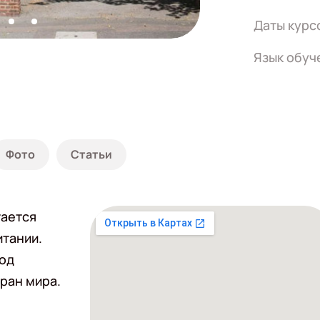
Даты курс
Язык обуч
Фото
Статьи
тается
итании.
год
ран мира.