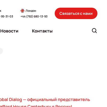
к
Лондон
Связаться с нами
) 95-31-03
+44 (792) 680-13-93
Новости
Контакты
obal Dialog — официальный представитель
afford House Canterbury в России!