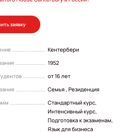
ить заявку
ение
Кентербери
вания
1952
тудентов
от 16 лет
вания
Семья , Резиденция
амм
Стандартный курс
,
Интенсивный курс
,
Подготовка к экзаменам
,
Язык для бизнеса