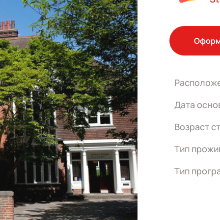
Оформ
Располож
Дата осно
Возраст с
Тип прожи
Тип прогр