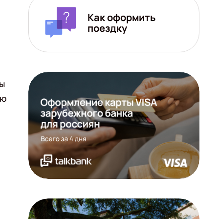
Как оформить
поездку
сы
ию