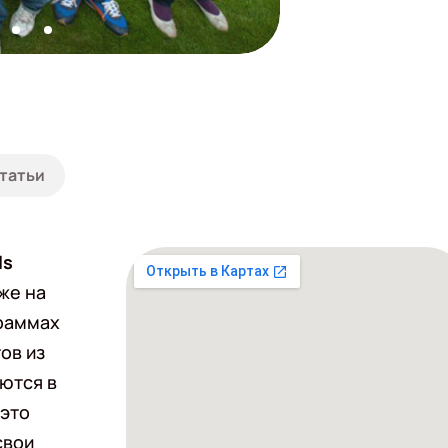
татьи
ls
же на
граммах
ов из
аются в
 это
свои