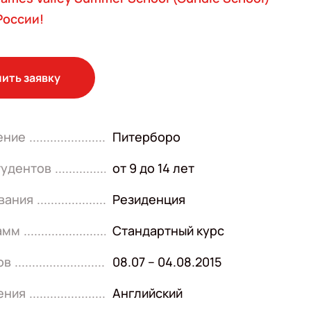
России!
ить заявку
ение
Питерборо
тудентов
от 9 до 14 лет
вания
Резиденция
амм
Стандартный курс
ов
08.07 – 04.08.2015
ения
Английский