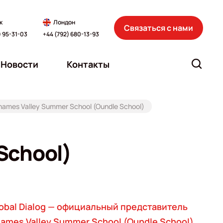
к
Лондон
Связаться с нами
) 95-31-03
+44 (792) 680-13-93
Новости
Контакты
hames Valley Summer School (Oundle School)
School)
obal Dialog — официальный представитель
ames Valley Summer School (Oundle School)