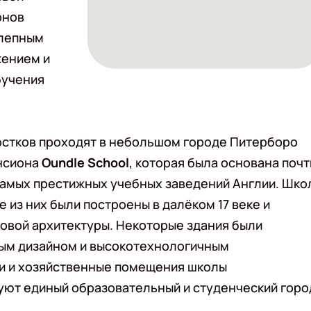
онов
олепным
жением и
бучения
ростков проходят в небольшом городе Питерборо
ансиона
Oundle School
, которая была основана почт
 самых престижных учебных заведений Англии. Шко
из них были построены в далёком 17 веке и
вой архитектуры. Некоторые здания были
ым дизайном и высокотехнологичным
и и хозяйственные помещения школы
уют единый образовательный и студенческий горо