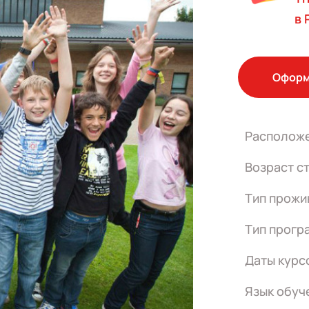
в 
Оформ
Располож
Возраст с
Тип прожи
Тип прогр
Даты курс
Язык обуч