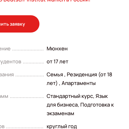
ить заявку
ение
Мюнхен
тудентов
от 17 лет
вания
Семья , Резиденция (от 18
лет) , Апартаменты
амм
Стандартный курс
,
Язык
для бизнеса
,
Подготовка к
экзаменам
ов
круглый год