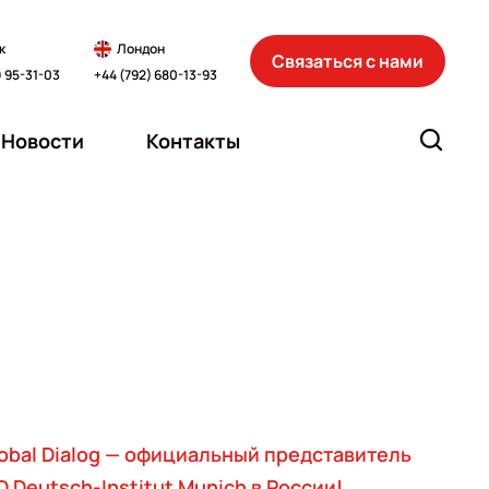
к
Лондон
Связаться с нами
) 95-31-03
+44 (792) 680-13-93
Новости
Контакты
obal Dialog — официальный представитель
D Deutsch-Institut Munich в России!