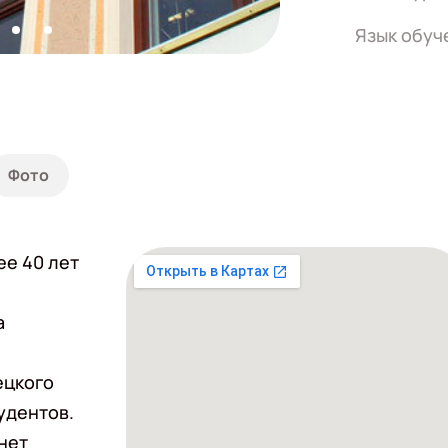
Язык обуч
Фото
е 40 лет
а
ецкого
удентов.
 нет