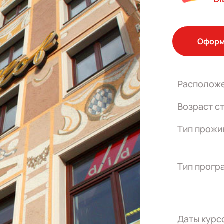
Оформ
Располож
Возраст с
Тип прожи
Тип прогр
Даты курс