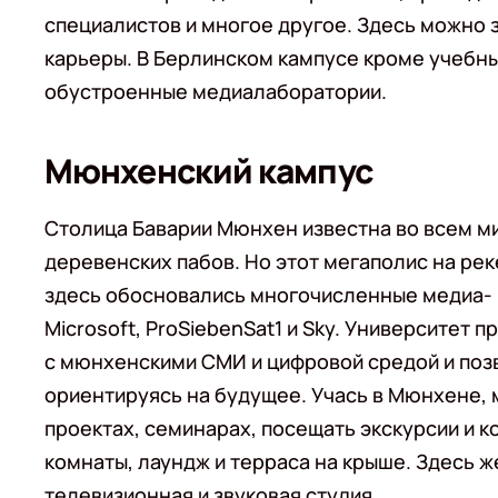
специалистов и многое другое. Здесь можно 
карьеры. В Берлинском кампусе кроме учебн
обустроенные медиалаборатории.
Мюнхенский кампус
Столица Баварии Мюнхен известна во всем м
деревенских пабов. Но этот мегаполис на ре
здесь обосновались многочисленные медиа- и
Microsoft, ProSiebenSat1 и Sky. Университет 
с мюнхенскими СМИ и цифровой средой и позв
ориентируясь на будущее. Учась в Мюнхене, 
проектах, семинарах, посещать экскурсии и 
комнаты, лаундж и терраса на крыше. Здесь ж
телевизионная и звуковая студия.