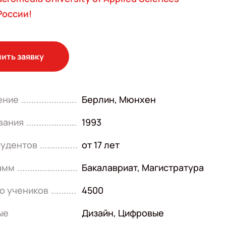
России!
ить заявку
ение
Берлин, Мюнхен
вания
1993
тудентов
от 17 лет
амм
Бакалавриат
,
Магистратура
о учеников
4500
ые
Дизайн
,
Цифровые