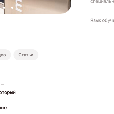
специальн
Язык обуч
део
Статьи
—
который
ные