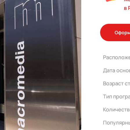
в 
Оформ
Располож
Дата осно
Возраст с
Тип прогр
Количеств
Популярн