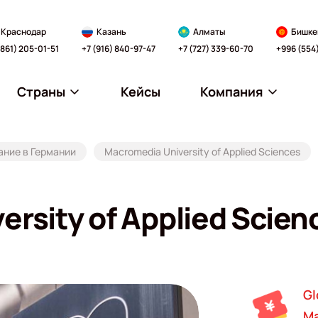
Краснодар
Казань
Алматы
Бишке
(861) 205-01-51
+7 (916) 840-97-47
+7 (727) 339-60-70
+996 (554
Страны
Кейсы
Компания
ние в Германии
Macromedia University of Applied Sciences
rsity of Applied Scien
Gl
Ma