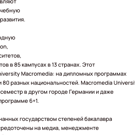
авляют
учебную
развития.
одную
on,
ситетов,
в в 85 кампусах в 13 странах. Этот
iversity Macromedia: на дипломных программах
 80 разных национальностей. Macromedia Universi
семестр в другом городе Германии и даже
программе 6+1.
нанных государством степеней бакалавра
осредоточены на медиа, менеджменте