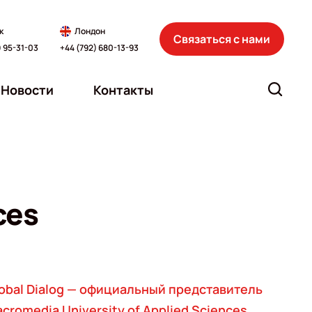
к
Лондон
Связаться с нами
) 95-31-03
+44 (792) 680-13-93
Новости
Контакты
ces
obal Dialog — официальный представитель
cromedia University of Applied Sciences