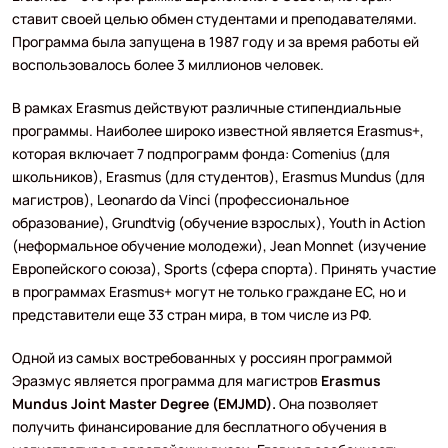
ставит своей целью обмен студентами и преподавателями.
Программа была запущена в 1987 году и за время работы ей
воспользовалось более 3 миллионов человек.
В рамках Erasmus действуют различные стипендиальные
программы. Наиболее широко известной является Erasmus+,
которая включает 7 подпрограмм фонда: Comenius (для
школьников), Erasmus (для студентов), Erasmus Mundus (для
магистров), Leonardo da Vinci (профессиональное
образование), Grundtvig (обучение взрослых), Youth in Action
(неформальное обучение молодежи), Jean Monnet (изучение
Европейского союза), Sports (сфера спорта). Принять участие
в программах Erasmus+ могут не только граждане ЕС, но и
представители еще 33 стран мира, в том числе из РФ.
Одной из самых востребованных у россиян программой
Эразмус является программа для магистров
Erasmus
Mundus Joint Master Degree (EMJMD).
Она позволяет
получить финансирование для бесплатного обучения в