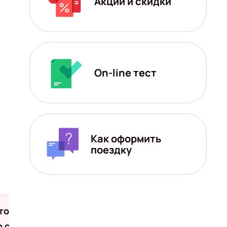
Акции и скидки
On-line тест
Как оформить
поездку
того
о скидкой