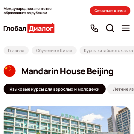
Международное агентство
Связаться с нами
образования за рубежом
Главная
Обучение в Китае
Курсы китайского языка
Mandarin House Beijing
Языковые курсы для взрослых и молодежи
Летние яз